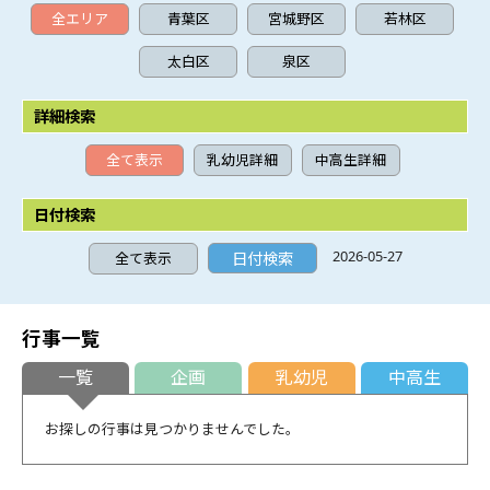
全エリア
青葉区
宮城野区
若林区
太白区
泉区
詳細検索
全て表示
乳幼児詳細
中高生詳細
日付検索
2026-05-27
全て表示
行事一覧
一覧
企画
乳幼児
中高生
お探しの行事は見つかりませんでした。