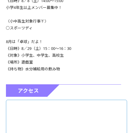
《日時》8／8（土）14:00～15:00
小学4年生以上メンバー募集中！
〈小中高生対象行事👔〉
○スポーツディ
8月は「卓球」だよ！
《日時》8／29（土）15：00～16：30
《対象》小学生、中学生、高校生
《場所》遊戯室
《持ち物》水分補給用の飲み物
アクセス