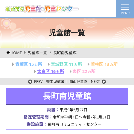
児童館一覧
HOME
児童館一覧
長町南児童館
青葉区 15ヵ所
宮城野区 11ヵ所
若林区 13ヵ所
太白区 16ヵ所
泉区 22ヵ所
PREV
柳生児童館
｜
向山児童館
NEXT
長町南児童館
設置：
平成9年5月27日
指定管理期間：
令和4年4月1日～令和7年3月31日
併設施設：
長町南コミュニティ・センター