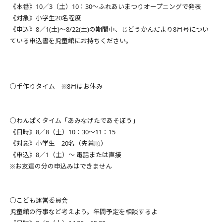
《本番》10／3（土）10：30～ふれあいまつりオープニングで発表
《対象》小学生20名程度
《申込》8／1(土)～8/22(土)の期間中、じどうかんだより8月号につい
ている申込書を児童館にお持ちください。
○手作りタイム ※8月はお休み
○わんぱくタイム「あみなげたであそぼう」
《日時》8／8（土）10：30～11：15
《対象》小学生 20名（先着順）
《申込》8／1（土）～ 電話または直接
※お友達の分の申込みはできません
○こども運営委員会
児童館の行事など考えよう。年間予定を相談するよ