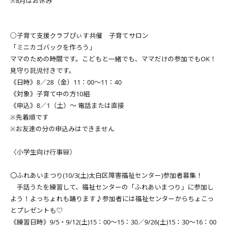
※8月はお休み
○子育て支援クラブぴぃす共催 子育てサロン
「ミニカゴバックを作ろう」
ママのための時間です。こどもと一緒でも、ママだけの参加でもOK！
見守り託児付きです。
《日時》8／28（金）11：00～11：40
《対象》子育て中の方10組
《申込》8／1（土）～ 電話または直接
※先着順です
※お友達の分の申込みはできません
〈小学生向け行事🎒〉
〇ふれあいまつり(10/3(土)太白区障害福祉センター)参加者募集！
手話うたを練習して、福祉センターの「ふれあいまつり」に参加し
よう！よっちょれも踊ります♪参加者には福祉センターからちょこっ
とプレゼントも♡
《練習日時》9/5・9/12(土)15：00～15：30／9/26(土)15：30～16：00