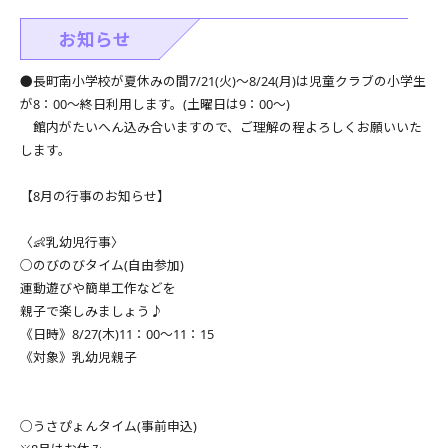
お知らせ
●長町南小学校が夏休みの間7/21(火)～8/24(月)は児童クラブの小学生
が8：00～終日利用します。(土曜日は9：00～)
館内がたいへん込み合いますので、ご理解の程よろしくお願いいた
します。
【8月の行事のお知らせ】
〈👶乳幼児行事〉
○のびのびタイム(自由参加)
運動遊びや簡単工作などを
親子で楽しみましょう♪
《日時》8/27(木)11：00～11：15
《対象》乳幼児親子
○うさぴょんタイム(事前申込)