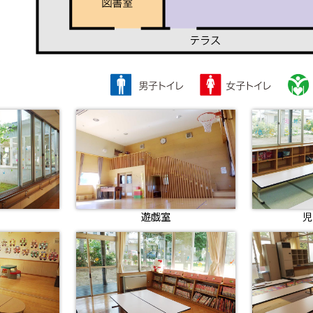
遊戯室
児