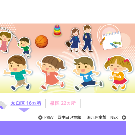
太白区 16ヵ所
泉区 22ヵ所
PREV
西中田児童館
｜
湯元児童館
NEXT