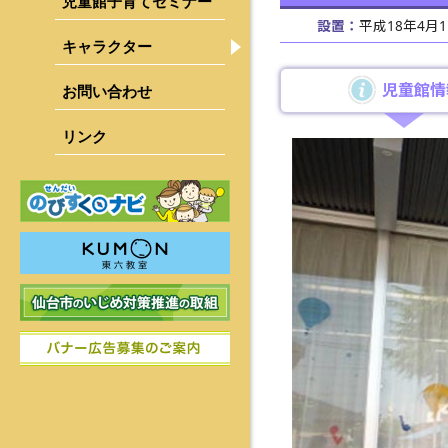
児童館子育てセミナー
設置：
平成18年4月
キャラクター
青葉区
宮城野区
児童館情
お問い合わせ
若林区
リンク
太白区
泉区