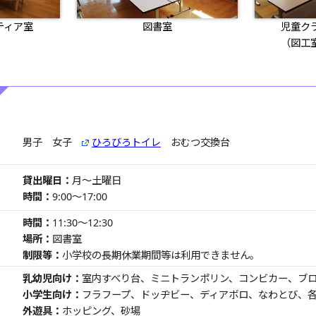
ティア室
図書室
児童ク
（図工
男子 女子
ひろびろトイレ
おむつ交換台
貸出曜日：
月～土曜日
時間：
9:00～17:00
時間：
11:30～12:30
場所：
図書室
制限等：
小学校の長期休業期間等は利用できません。
乳幼児向け：
室内すべり台、ミニトランポリン、コンビカー、ブ
小学生向け：
フラフープ、ドッヂビー、ディアボロ、なわとび、
外遊具：
ホッピング、砂場