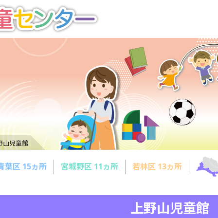
野山児童館
青葉区 15ヵ所
宮城野区 11ヵ所
若林区 13ヵ所
上野山児童館