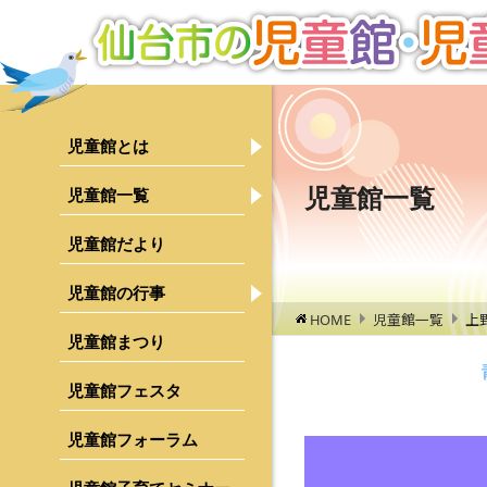
児童館とは
児童館について
ご利用にあたって
児童館一覧
児童館一覧
青葉区
児童館の１日
宮城野区
児童館だより
運営について
若林区
児童館の行事
行事検索
HOME
児童館一覧
上
募集のご案内
太白区
乳幼児親子対象行事
児童館まつり
泉区
中学生・高校生対象行事
児童館フェスタ
行事レポート
児童館フォーラム