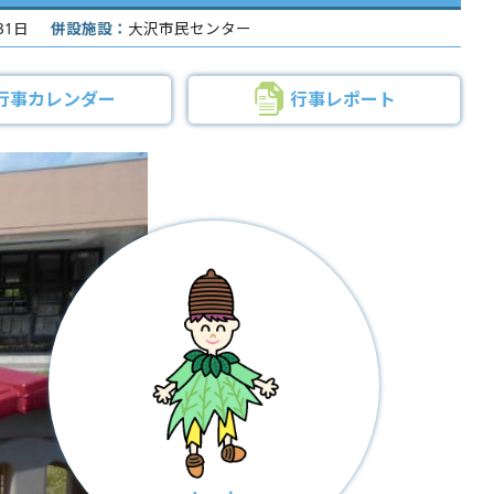
31日
併設施設：
大沢市民センター
行事カレンダー
行事レポート