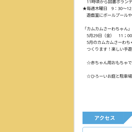
11時頃から図書ボラン
★毎週木曜日 9：30～1
遊戯室にボールプールや
「カムカムさーわちゃん」
5月29日（金） 11；0
5月のカムカムさーわち
つくります！楽しい手遊
☆赤ちゃん用おもちゃで
☆ひろーいお庭と駐車場
アクセス