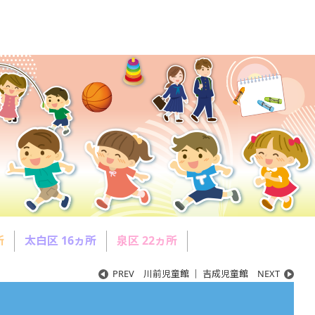
所
太白区 16ヵ所
泉区 22ヵ所
PREV
川前児童館
｜
吉成児童館
NEXT