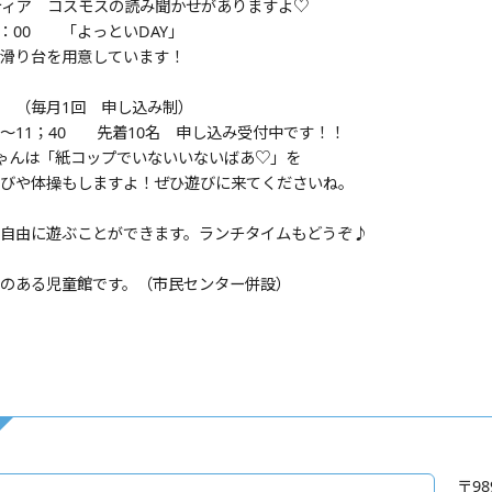
ティア コスモスの読み聞かせがありますよ♡
2：00 「よっといDAY」
滑り台を用意しています！
 （毎月1回 申し込み制）
0～11；40 先着10名 申し込み受付中です！！
ゃんは「紙コップでいないいないばあ♡」を
びや体操もしますよ！ぜひ遊びに来てくださいね。
自由に遊ぶことができます。ランチタイムもどうぞ♪
のある児童館です。（市民センター併設）
〒98