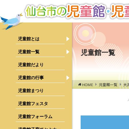
児童館とは
児童館について
ご利用にあたって
児童館一覧
児童館一覧
青葉区
児童館の１日
宮城野区
児童館だより
運営について
若林区
児童館の行事
行事検索
HOME
児童館一覧
大
募集のご案内
太白区
乳幼児親子対象行事
児童館まつり
泉区
中学生・高校生対象行事
児童館フェスタ
行事レポート
児童館フォーラム