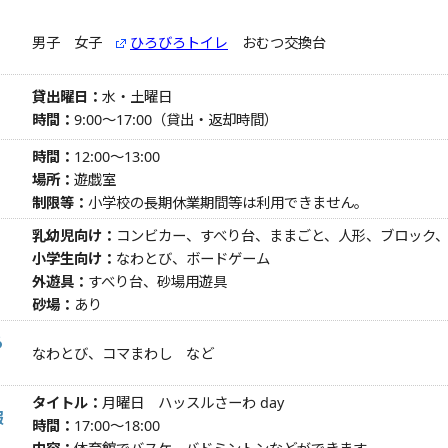
男子 女子
ひろびろトイレ
おむつ交換台
貸出曜日：
水・土曜日
時間：
9:00～17:00（貸出・返却時間）
時間：
12:00～13:00
場所：
遊戯室
制限等：
小学校の長期休業期間等は利用できません。
乳幼児向け：
コンビカー、すべり台、ままごと、人形、ブロック
小学生向け：
なわとび、ボードゲーム
外遊具：
すべり台、砂場用遊具
砂場：
あり
る
なわとび、コマまわし など
タイトル：
月曜日 ハッスルさーわ day
報
時間：
17:00～18:00