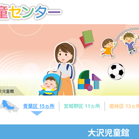
沢児童館
青葉区 15ヵ所
宮城野区 11ヵ所
若林区 13ヵ
大沢児童館