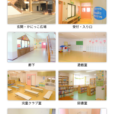
玄関・かにっこ広場
受付・入り口
廊下
遊戯室
児童クラブ室
図書室