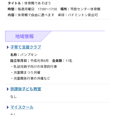
タイトル：
体育館であそぼう
時間：
毎週月曜日 17:00～17:50
場所：
市民センター体育館
内容：
体育館で自由に遊べます 卓球・バドミントン貸出可
地域情報
子育て支援クラブ
名称：
パンプキン
設立年月日：
平成元年6月
会員数：
11名
・乳幼児親子向けの体育的行事
・児童館まつり共催
・児童館各行事の共催など
放課後子ども教室
なし
マイスクール
なし