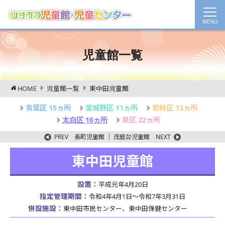
児童館一覧
HOME
児童館一覧
東中田児童館
青葉区 15ヵ所
宮城野区 11ヵ所
若林区 13ヵ所
太白区 16ヵ所
泉区 22ヵ所
PREV
長町児童館
｜
茂庭台児童館
NEXT
東中田児童館
設置：
平成元年4月20日
指定管理期間：
令和4年4月1日～令和7年3月31日
併設施設：
東中田市民センター、東中田保健センター