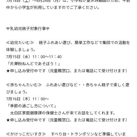
7月18日（土）～8月24日（月）は、小学校が夏休み期間のため、午前
中から小学生が利用していますのでご了承ください。
🌹乳幼児親子対象行事🌹
≪幼児たいむ≫ 親子ふれあい遊び、簡単工作などで集団での活動を
体験しましょう。
7月15日（水）11：00～11：40
「片栗粉ねんどであそぼう！」
★申し込み受付中です（児童館窓口、または電話にて受け付けます）
≪赤ちゃんたいむ≫ ふれあい遊びなど・・赤ちゃん親子で楽しく遊
びましょう。
7月16日（木）11：00～
「季節の過ごし方について」
太白区家庭健康課の保健士さんが来てお話をしてくれます。
★申し込み受付中です（児童館窓口、または電話にて受け付けます）
≪かけっこだいすき≫ すべり台・トランポリンなど準備していま