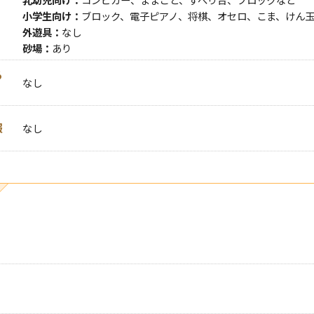
乳幼児向け：
コンビカー、ままごと、すべり台、ブロックなど
小学生向け：
ブロック、電子ピアノ、将棋、オセロ、こま、けん
外遊具：
なし
砂場：
あり
る
なし
報
なし