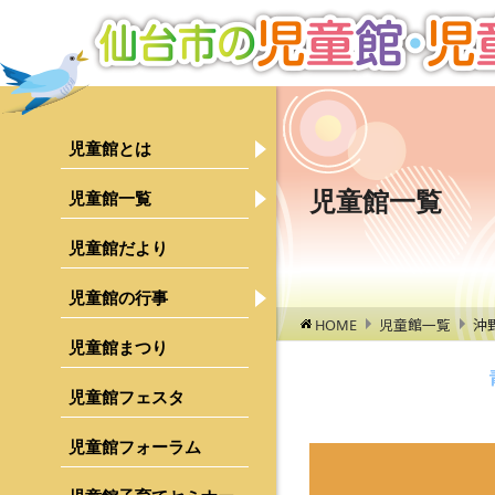
児童館とは
児童館について
ご利用にあたって
児童館一覧
児童館一覧
青葉区
児童館の１日
宮城野区
児童館だより
運営について
若林区
児童館の行事
行事検索
HOME
児童館一覧
沖
募集のご案内
太白区
乳幼児親子対象行事
児童館まつり
泉区
中学生・高校生対象行事
児童館フェスタ
行事レポート
児童館フォーラム