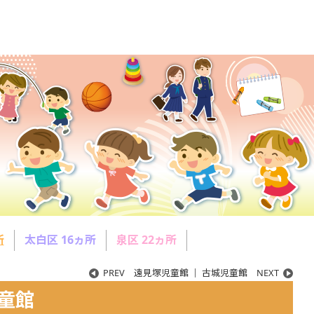
所
太白区 16ヵ所
泉区 22ヵ所
PREV
遠見塚児童館
｜
古城児童館
NEXT
童館