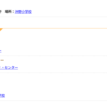
沖野
場所：
沖野小学校
ー
ター
ィ・センター
学校