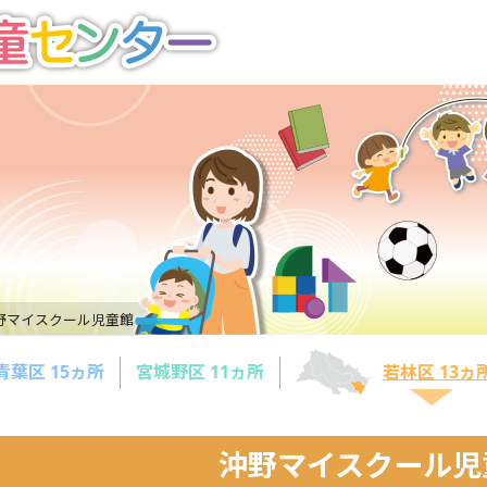
野マイスクール児童館
青葉区 15ヵ所
宮城野区 11ヵ所
若林区 13ヵ
沖野マイスクール児