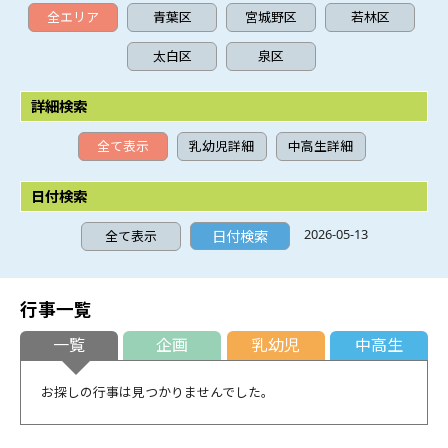
全エリア
青葉区
宮城野区
若林区
太白区
泉区
詳細検索
全て表示
乳幼児詳細
中高生詳細
日付検索
2026-05-13
全て表示
行事一覧
一覧
企画
乳幼児
中高生
お探しの行事は見つかりませんでした。