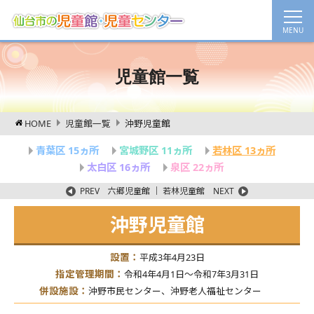
児童館一覧
HOME
児童館一覧
沖野児童館
青葉区 15ヵ所
宮城野区 11ヵ所
若林区 13ヵ所
太白区 16ヵ所
泉区 22ヵ所
PREV
六郷児童館
｜
若林児童館
NEXT
沖野児童館
設置：
平成3年4月23日
指定管理期間：
令和4年4月1日～令和7年3月31日
併設施設：
沖野市民センター、沖野老人福祉センター