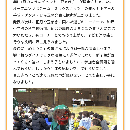
年に1度の大きなイベント「豆まき会」が開催されました。
オープニングはチーム「ミックスナッツ」の発表！小学生の
手話・ダンス・けん玉の発表に歓声が上がりました。
発表の次はお正月や豆まきに因んだ遊びのコーナーで、沖野
中学校の科学技術部、仙台東高校のＪＲＣ部の皆さんにご協
力いただき、各コーナーとても盛り上がり、子ども達の楽し
そうな笑顔が沢山見られました。
最後に「めとう会」の皆さんによる獅子舞の演舞と豆まき。
獅子舞のダイナミックな演舞にくぎ付けになり、獅子舞が寄
ってくると泣いてしまう子もいましたが、参加者全員頭を噛
んでもらい、しっかり今年の厄払いをしてもらいました。
豆まきも子ども達の元気な声が飛び交い、とても楽しい会に
なりました。