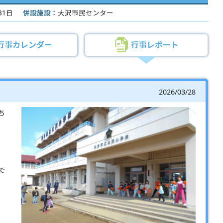
31日
併設施設：
大沢市民センター
行事カレンダー
行事レポート
2026/03/28
ち
で