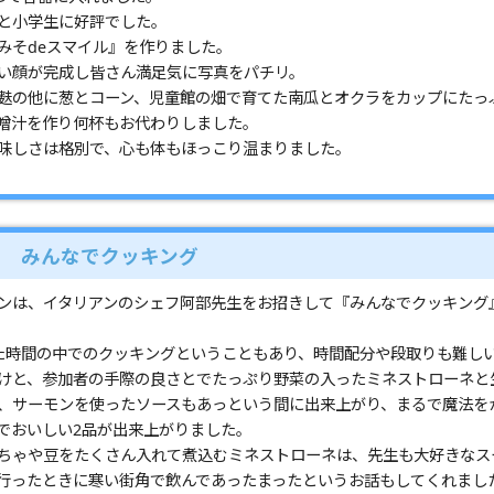
と小学生に好評でした。
みそdeスマイル』を作りました。
い顔が完成し皆さん満足気に写真をパチリ。
麩の他に葱とコーン、児童館の畑で育てた南瓜とオクラをカップにたっ
噌汁を作り何杯もお代わりしました。
味しさは格別で、心も体もほっこり温まりました。
ン みんなでクッキング
ンは、イタリアンのシェフ阿部先生をお招きして『みんなでクッキング
た時間の中でのクッキングということもあり、時間配分や段取りも難し
けと、参加者の手際の良さとでたっぷり野菜の入ったミネストローネと
、サーモンを使ったソースもあっという間に出来上がり、まるで魔法を
でおいしい2品が出来上がりました。
ちゃや豆をたくさん入れて煮込むミネストローネは、先生も大好きなス
行ったときに寒い街角で飲んであったまったというお話もしてくれまし