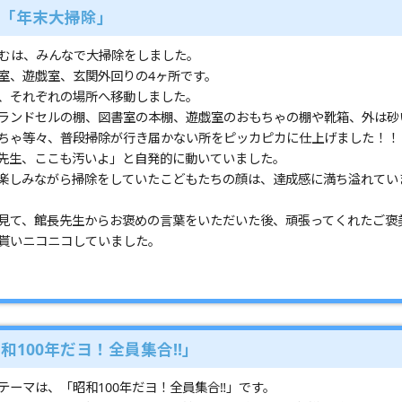
む「年末大掃除」
いむは、みんなで大掃除をしました。
室、遊戯室、玄関外回りの4ヶ所です。
、それぞれの場所へ移動しました。
ランドセルの棚、図書室の本棚、遊戯室のおもちゃの棚や靴箱、外は砂
ちゃ等々、普段掃除が行き届かない所をピッカピカに仕上げました！！
先生、ここも汚いよ」と自発的に動いていました。
楽しみながら掃除をしていたこどもたちの顔は、達成感に満ち溢れてい
見て、館長先生からお褒めの言葉をいただいた後、頑張ってくれたご褒
貰いニコニコしていました。
和100年だヨ！全員集合‼」
テーマは、「昭和100年だヨ！全員集合‼」です。