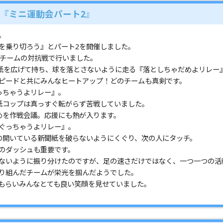
『ミニ運動会パート2』
。
を乗り切ろう』とパート2を開催しました。
5チームの対抗戦で行いました。
聞紙を広げて持ち、球を落とさないように走る『落としちゃだめよリレー
ピードと共にみんなヒートアップ！どのチームも真剣です。
っちゃうよリレー』。
紙コップは真っすぐ転がらず苦戦していました。
めを作戦会議。応援にも熱が入ります。
ぐっちゃうよリレー』。
の開いている新聞紙を破らないようにくぐり、次の人にタッチ。
のダッシュも重要です。
ないように振り分けたのですが、足の速さだけではなく、一つ一つの活
り組んだチームが栄光を掴んだようでした。
もらいみんなとても良い笑顔を見せていました。