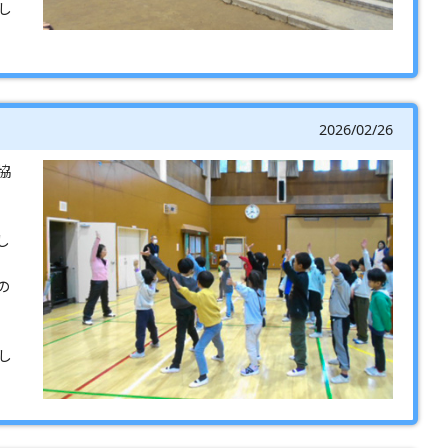
し
2026/02/26
協
し
の
し