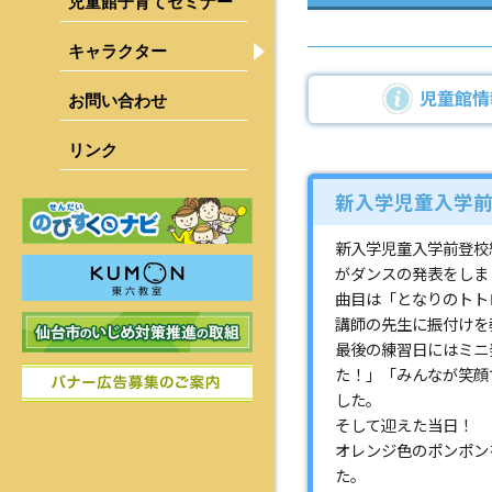
児童館子育てセミナー
キャラクター
青葉区
宮城野区
児童館情
お問い合わせ
若林区
リンク
太白区
新入学児童入学
泉区
新入学児童入学前登校
がダンスの発表をしま
曲目は「となりのトト
講師の先生に振付けを
最後の練習日にはミニ
た！」「みんなが笑顔
した。
そして迎えた当日！
オレンジ色のポンポン
た。