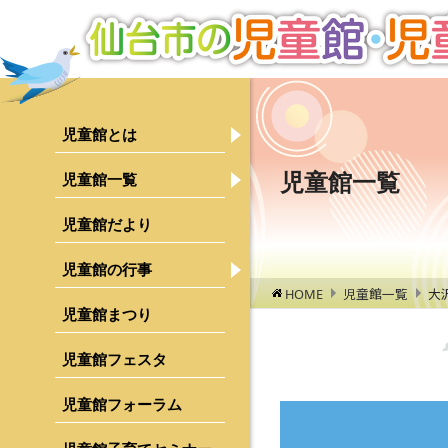
児童館とは
児童館について
ご利用にあたって
児童館一覧
児童館一覧
青葉区
児童館の１日
宮城野区
児童館だより
運営について
若林区
児童館の行事
行事検索
HOME
児童館一覧
大
募集のご案内
太白区
乳幼児親子対象行事
児童館まつり
泉区
中学生・高校生対象行事
児童館フェスタ
行事レポート
児童館フォーラム