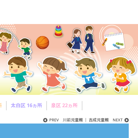
所
太白区 16ヵ所
泉区 22ヵ所
PREV
川前児童館
｜
吉成児童館
NEXT