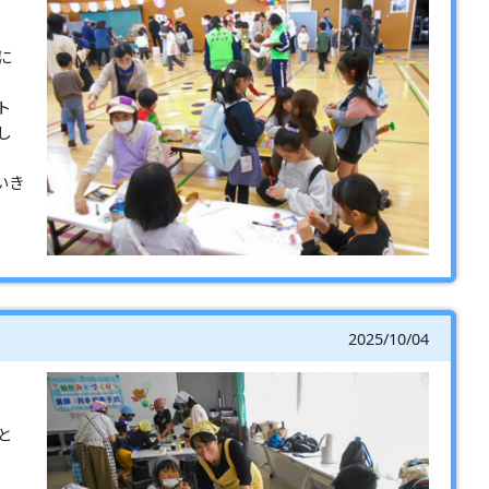
に
ト
し
いき
2025/10/04
と