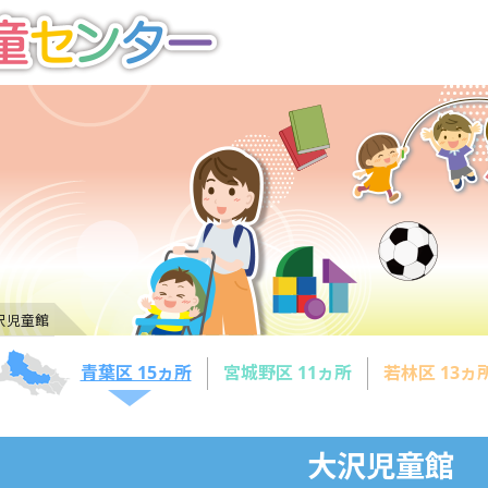
沢児童館
青葉区 15ヵ所
宮城野区 11ヵ所
若林区 13ヵ
大沢児童館