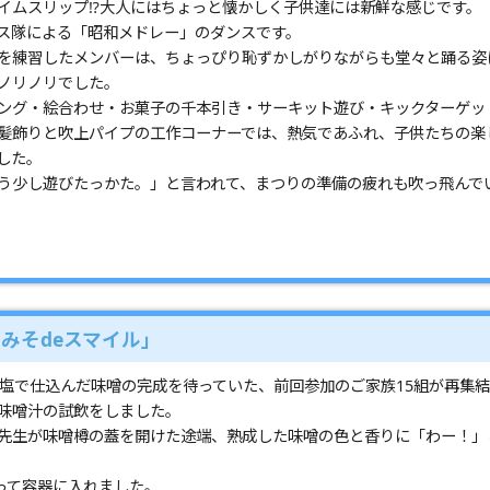
イムスリップ⁉大人にはちょっと懐かしく子供達には新鮮な感じです。
ス隊による「昭和メドレー」のダンスです。
を練習したメンバーは、ちょっぴり恥ずかしがりながらも堂々と踊る姿
ノリノリでした。
ング・絵合わせ・お菓子の千本引き・サーキット遊び・キックターゲッ
髪飾りと吹上パイプの工作コーナーでは、熱気であふれ、子供たちの楽
した。
う少し遊びたっかた。」と言われて、まつりの準備の疲れも吹っ飛んで
みそdeスマイル」
と塩で仕込んだ味噌の完成を待っていた、前回参加のご家族15組が再集結
味噌汁の試飲をしました。
先生が味噌樽の蓋を開けた途端、熟成した味噌の色と香りに「わー！」
計って容器に入れました。