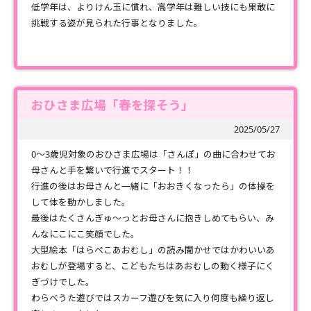
低学年は、よりけん玉に慣れ、高学年は難しい技にも果敢に
挑戦する姿が見られた行事となりました。
おひさま広場「春を探そう」
2025/05/27
0～3歳児対象のおひさま広場は「さんぽ」の曲に合わせてお
母さんと手を繋いで行進でスタート！！
行進の後はお母さんと一緒に「おおきくなったら」の体操を
して体を動かしました。
最後はたくさんぎゅ～っとお母さんに抱きしめてもらい、み
んなにこにこ笑顔でした。
大型絵本「はらぺこあおむし」の読み聞かせではかわいいあ
おむしが登場すると、こどもたちはあおむしの動く様子にく
ぎづけでした。
わらべうた遊びではスカーフ遊びを気に入り何度も繰り返し