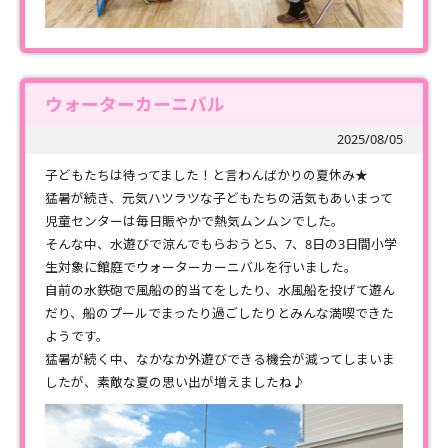
ウォーターカーニバル
2025/08/05
子どもたちは待ってました！と言わんばかりの夏休み★
猛暑が続き、元気ハツラツな子どもたちの活気もあいまって
児童センターは毎日賑やかで熱気ムンムンでした。
そんな中、水遊びで涼んでもらおうと5、7、8日の3日間小学
生対象に館庭でウォーターカーニバルを行いました。
自前の水鉄砲で風船の的当てをしたり、水風船を投げて遊ん
だり、船のプールでまったり過ごしたりとみんな満喫できた
ようです。
猛暑が続く中、なかなか外遊びできる機会が減ってしまいま
したが、素敵な夏の思い出が増えましたね♪