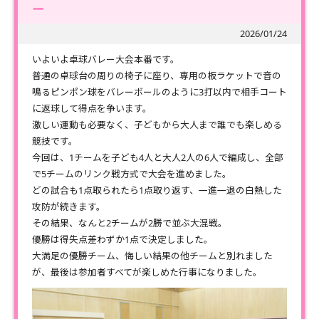
ー
2026/01/24
いよいよ卓球バレー大会本番です。
普通の卓球台の周りの椅子に座り、専用の板ラケットで音の
鳴るピンポン球をバレーボールのように3打以内で相手コート
に返球して得点を争います。
激しい運動も必要なく、子どもから大人まで誰でも楽しめる
競技です。
今回は、1チームを子ども4人と大人2人の6人で編成し、全部
で5チームのリンク戦方式で大会を進めました。
どの試合も1点取られたら1点取り返す、一進一退の白熱した
攻防が続きます。
その結果、なんと2チームが2勝で並ぶ大混戦。
優勝は得失点差わずか1点で決定しました。
大満足の優勝チーム、悔しい結果の他チームと別れました
が、最後は参加者すべてが楽しめた行事になりました。