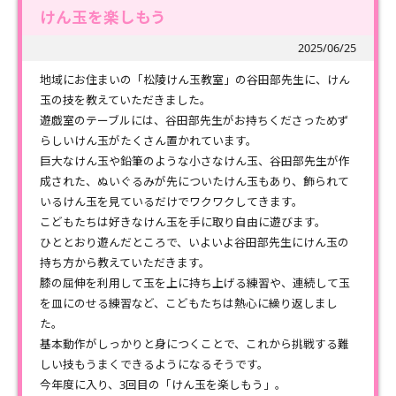
けん玉を楽しもう
2025/06/25
地域にお住まいの「松陵けん玉教室」の谷田部先生に、けん
玉の技を教えていただきました。
遊戯室のテーブルには、谷田部先生がお持ちくださっためず
らしいけん玉がたくさん置かれています。
巨大なけん玉や鉛筆のような小さなけん玉、谷田部先生が作
成された、ぬいぐるみが先についたけん玉もあり、飾られて
いるけん玉を見ているだけでワクワクしてきます。
こどもたちは好きなけん玉を手に取り自由に遊びます。
ひととおり遊んだところで、いよいよ谷田部先生にけん玉の
持ち方から教えていただきます。
膝の屈伸を利用して玉を上に持ち上げる練習や、連続して玉
を皿にのせる練習など、こどもたちは熱心に繰り返しまし
た。
基本動作がしっかりと身につくことで、これから挑戦する難
しい技もうまくできるようになるそうです。
今年度に入り、3回目の「けん玉を楽しもう」。