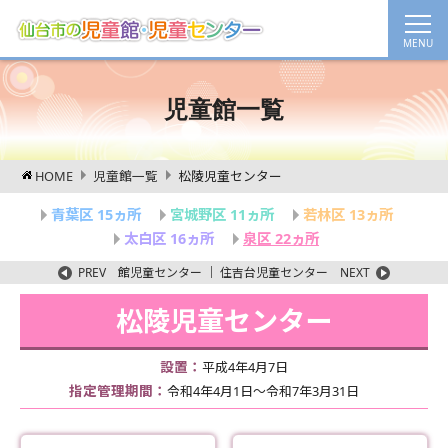
児童館一覧
HOME
児童館一覧
松陵児童センター
青葉区 15ヵ所
宮城野区 11ヵ所
若林区 13ヵ所
太白区 16ヵ所
泉区 22ヵ所
PREV
館児童センター
｜
住吉台児童センター
NEXT
松陵児童センター
設置：
平成4年4月7日
指定管理期間：
令和4年4月1日～令和7年3月31日