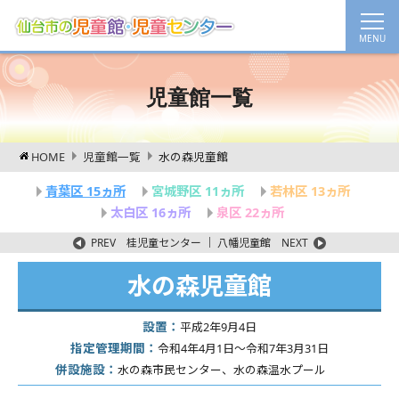
児童館一覧
HOME
児童館一覧
水の森児童館
青葉区 15ヵ所
宮城野区 11ヵ所
若林区 13ヵ所
太白区 16ヵ所
泉区 22ヵ所
PREV
桂児童センター
｜
八幡児童館
NEXT
水の森児童館
設置：
平成2年9月4日
指定管理期間：
令和4年4月1日～令和7年3月31日
併設施設：
水の森市民センター、水の森温水プール