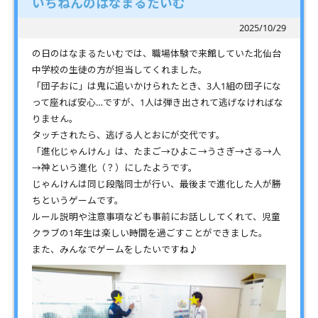
いちねんのはなまるたいむ
2025/10/29
の日のはなまるたいむでは、職場体験で来館していた北仙台
中学校の生徒の方が担当してくれました。
「団子おに」は鬼に追いかけられたとき、3人1組の団子にな
って座れば安心…ですが、1人は弾き出されて逃げなければな
りません。
タッチされたら、逃げる人とおにが交代です。
「進化じゃんけん」は、たまご→ひよこ→うさぎ→さる→人
→神という進化（？）にしたようです。
じゃんけんは同じ段階同士が行い、最後まで進化した人が勝
ちというゲームです。
ルール説明や注意事項なども事前にお話ししてくれて、児童
クラブの1年生は楽しい時間を過ごすことができました。
また、みんなでゲームをしたいですね♪