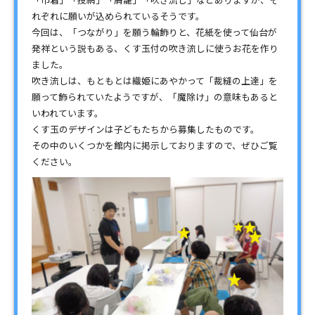
「巾着」「投網」「屑籠」「吹き流し」などありますが、そ
れぞれに願いが込められているそうです。
今回は、「つながり」を願う輪飾りと、花紙を使って仙台が
発祥という説もある、くす玉付の吹き流しに使うお花を作り
ました。
吹き流しは、もともとは織姫にあやかって「裁縫の上達」を
願って飾られていたようですが、「魔除け」の意味もあると
いわれています。
くす玉のデザインは子どもたちから募集したものです。
その中のいくつかを館内に掲示しておりますので、ぜひご覧
ください。