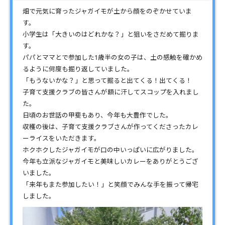
畑で元気に育ったジャガイモが土から顔をのぞかせていま
す。
小学生は「大きいのはどれかな？」と狙いをさだめて掘りま
す。
パパとママとで参加した1歳半の女の子は、土の感触を確かめ
るように何度も掘り返していました。
「もうないかな？」と思って掘ると出てくる！出てくる！
子育て支援クラブの皆さんが額に汗してスコップを入れまし
た。
日頃のお世話の甲斐もあり、今年も大豊作でした。
収穫の後は、子育て支援クラブさんが作ってくださったカレ
ーライスをいただきます。
ホクホクしたジャガイモが口の中いっぱいに広がりました。
今年も立派なジャガイモと美味しいカレーをありがとうござ
いました。
「来年もまた参加したい！」と笑顔でみんな手を振って帰宅
しました。