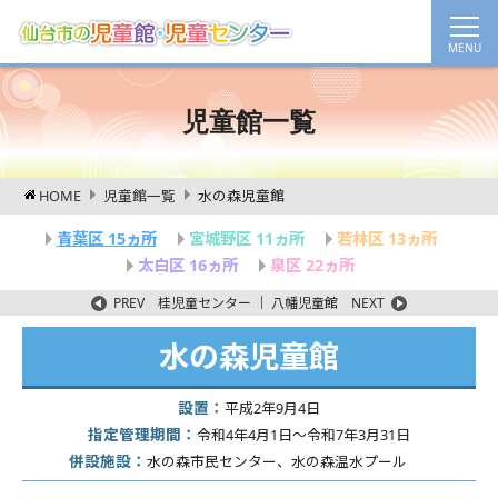
児童館一覧
HOME
児童館一覧
水の森児童館
青葉区 15ヵ所
宮城野区 11ヵ所
若林区 13ヵ所
太白区 16ヵ所
泉区 22ヵ所
PREV
桂児童センター
｜
八幡児童館
NEXT
水の森児童館
設置：
平成2年9月4日
指定管理期間：
令和4年4月1日～令和7年3月31日
併設施設：
水の森市民センター、水の森温水プール