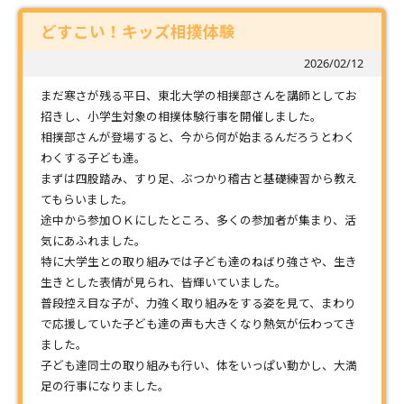
どすこい！キッズ相撲体験
2026/02/12
まだ寒さが残る平日、東北大学の相撲部さんを講師としてお
招きし、小学生対象の相撲体験行事を開催しました。
相撲部さんが登場すると、今から何が始まるんだろうとわく
わくする子ども達。
まずは四股踏み、すり足、ぶつかり稽古と基礎練習から教え
てもらいました。
途中から参加ＯＫにしたところ、多くの参加者が集まり、活
気にあふれました。
特に大学生との取り組みでは子ども達のねばり強さや、生き
生きとした表情が見られ、皆輝いていました。
普段控え目な子が、力強く取り組みをする姿を見て、まわり
で応援していた子ども達の声も大きくなり熱気が伝わってき
ました。
子ども達同士の取り組みも行い、体をいっぱい動かし、大満
足の行事になりました。