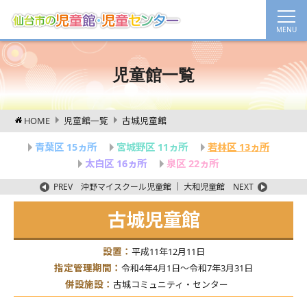
児童館一覧
HOME
児童館一覧
古城児童館
青葉区 15ヵ所
宮城野区 11ヵ所
若林区 13ヵ所
太白区 16ヵ所
泉区 22ヵ所
PREV
沖野マイスクール児童館
｜
大和児童館
NEXT
古城児童館
設置：
平成11年12月11日
指定管理期間：
令和4年4月1日～令和7年3月31日
併設施設：
古城コミュニティ・センター