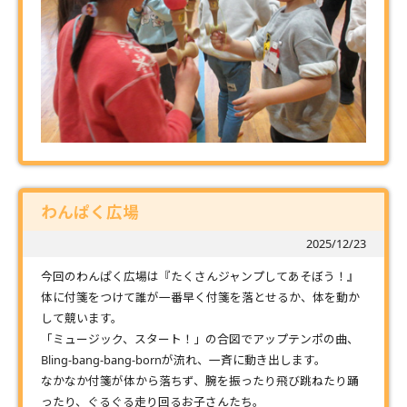
わんぱく広場
2025/12/23
今回のわんぱく広場は『たくさんジャンプしてあそぼう！』
体に付箋をつけて誰が一番早く付箋を落とせるか、体を動か
して競います。
「ミュージック、スタート！」の合図でアップテンポの曲、
Bling-bang-bang-bornが流れ、一斉に動き出します。
なかなか付箋が体から落ちず、腕を振ったり飛び跳ねたり踊
ったり、ぐるぐる走り回るお子さんたち。