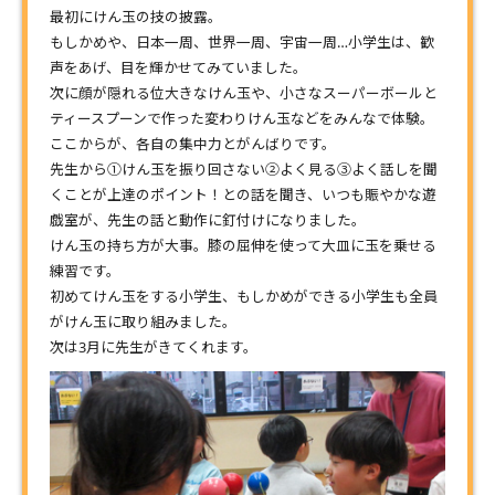
最初にけん玉の技の披露。
もしかめや、日本一周、世界一周、宇宙一周…小学生は、歓
声をあげ、目を輝かせてみていました。
次に顔が隠れる位大きなけん玉や、小さなスーパーボールと
ティースプーンで作った変わりけん玉などをみんなで体験。
ここからが、各自の集中力とがんばりです。
先生から①けん玉を振り回さない②よく見る③よく話しを聞
くことが上達のポイント！との話を聞き、いつも賑やかな遊
戯室が、先生の話と動作に釘付けになりました。
けん玉の持ち方が大事。膝の屈伸を使って大皿に玉を乗せる
練習です。
初めてけん玉をする小学生、もしかめができる小学生も全員
がけん玉に取り組みました。
次は3月に先生がきてくれます。