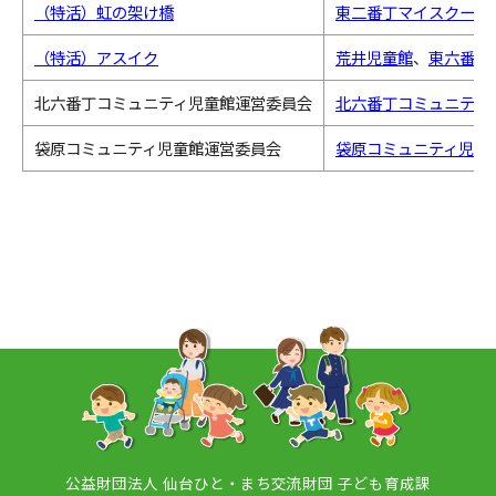
（特活）虹の架け橋
東二番丁マイスクール
（特活）アスイク
荒井児童館
、
東六番丁
北六番丁コミュニティ児童館運営委員会
北六番丁コミュニティ
袋原コミュニティ児童館運営委員会
袋原コミュニティ児童
公益財団法人
仙台ひと・まち交流財団 子ども育成課