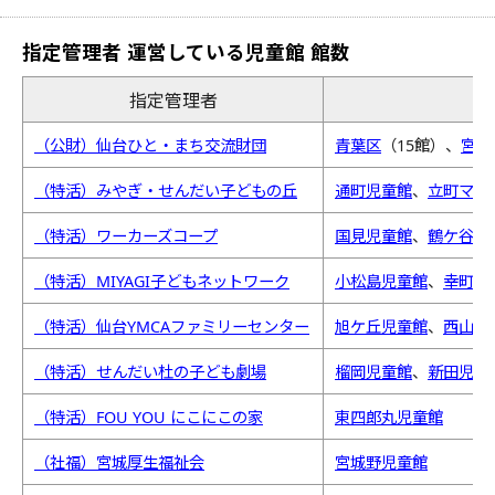
指定管理者 運営している児童館 館数
指定管理者
（公財）仙台ひと・まち交流財団
青葉区
（15館）、
宮城
（特活）みやぎ・せんだい子どもの丘
通町児童館
、
立町マイ
（特活）ワーカーズコープ
国見児童館
、
鶴ケ谷東
（特活）MIYAGI子どもネットワーク
小松島児童館
、
幸町南
（特活）仙台YMCAファミリーセンター
旭ケ丘児童館
、
西山児
（特活）せんだい杜の子ども劇場
榴岡児童館
、
新田児童
（特活）FOU YOU にこにこの家
東四郎丸児童館
（社福）宮城厚生福祉会
宮城野児童館