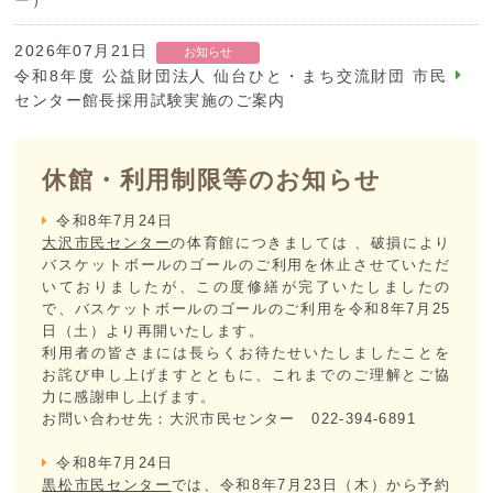
ー）
2026年07月21日
お知らせ
令和8年度 公益財団法人 仙台ひと・まち交流財団 市民
センター館長採用試験実施のご案内
2026年07月13日
メディア
休館・利用制限等のお知らせ
泉区中央市民センター主催事業「第1回IZUMICHUOUコ
ンサート」に関する記事が河北新報朝刊に掲載されまし
令和8年7月24日
た。
大沢市民センター
の体育館につきましては 、破損により
バスケットボールのゴールのご利用を休止させていただ
いておりましたが、この度修繕が完了いたしましたの
で、バスケットボールのゴールのご利用を令和8年7月25
日（土）より再開いたします。
利用者の皆さまには長らくお待たせいたしましたことを
お詫び申し上げますとともに、これまでのご理解とご協
力に感謝申し上げます。
お問い合わせ先：大沢市民センター 022-394-6891
令和8年7月24日
黒松市民センター
では、令和8年7月23日（木）から予約