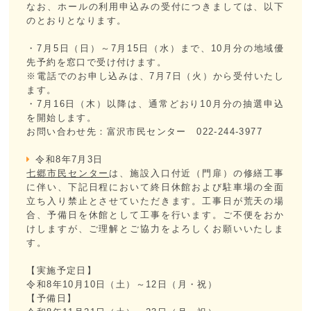
なお、ホールの利用申込みの受付につきましては、以下
のとおりとなります。
・7月5日（日）～7月15日（水）まで、10月分の地域優
先予約を窓口で受け付けます。
※電話でのお申し込みは、7月7日（火）から受付いたし
ます。
・7月16日（木）以降は、通常どおり10月分の抽選申込
を開始します。
お問い合わせ先：富沢市民センター 022-244-3977
令和8年7月3日
七郷市民センター
は、施設入口付近（門扉）の修繕工事
に伴い、下記日程において終日休館および駐車場の全面
立ち入り禁止とさせていただきます。工事日が荒天の場
合、予備日を休館として工事を行います。ご不便をおか
けしますが、ご理解とご協力をよろしくお願いいたしま
す。
【実施予定日】
令和8年10月10日（土）～12日（月・祝）
【予備日】