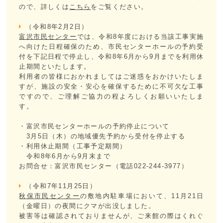
ので、詳しくは
こちら
をご覧ください。
（令和8年2月2日）
富沢市民センター
では、令和8年度における当該工事実施
へ向けた日程確保のため、市民センターホールの予約受
付を下記日程で停止し、令和8年6月から9月までを利用休
止期間といたします。
利用者の皆様におかれましてはご迷惑をおかけいたしま
すが、施設の安全・安心を確保するために不可欠な工事
ですので、ご理解ご協力の程よろしくお願いいたしま
す。
・富沢市民センターホールの予約停止について
3月5日（木）の地域優先予約から受付を停止する
・利用休止期間（工事予定期間）
令和8年6月から9月末まで
お問合せ：富沢市民センター（電話022-244-3977）
（令和7年11月25日）
秋保市民センター
の敷地内駐車場において、11月21日
（金曜日）の夜間にクマが出没しました。
被害等は確認されておりませんが、ご来館の際はくれぐ