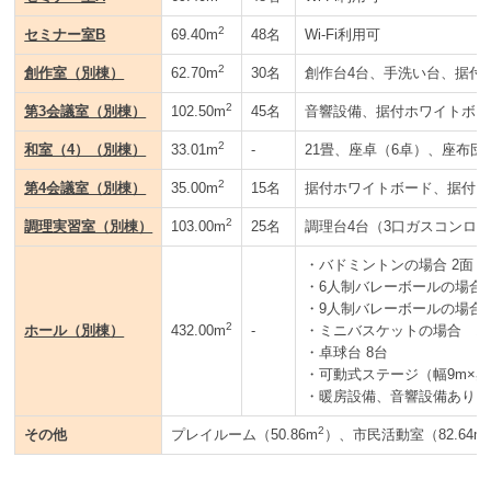
2
セミナー室B
69.40m
48名
Wi-Fi利用可
2
創作室（別棟）
62.70m
30名
創作台4台、手洗い台、据付
2
第3会議室（別棟）
102.50m
45名
音響設備、据付ホワイトボー
2
和室（4）（別棟）
33.01m
-
21畳、座卓（6卓）、座布団
2
第4会議室（別棟）
35.00m
15名
据付ホワイトボード、据付ス
2
調理実習室（別棟）
103.00m
25名
調理台4台（3口ガスコンロ
・バドミントンの場合 2面
・6人制バレーボールの場合 
・9人制バレーボールの場合 
2
ホール（別棟）
432.00m
-
・ミニバスケットの場合 1
・卓球台 8台
・可動式ステージ（幅9m×奥
・暖房設備、音響設備あり
2
その他
プレイルーム（50.86m
）、市民活動室（82.64m