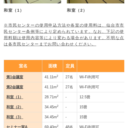
和室（1）
和室（2）
※市民センターの使用申込方法や各室の使用料は、仙台市市
民センター条例等により定められています。なお、下記の使
用料額は使用内容等により変わる場合があります。不明な点
は各市民センターまでお問い合わせください。
室名
面積
定員
2
第1会議室
41.11m
27名
Wi-Fi利用可
2
第2会議室
41.11m
27名
Wi-Fi利用可
2
和室（1）
28.71m
-
12.5畳
2
和室（2）
34.45m
-
15畳
2
和室（3）
34.45m
-
15畳
2
セミナー室A
69.40m
48名
Wi-Fi利用可