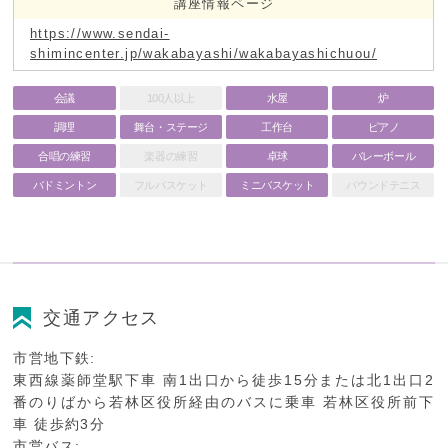
講座情報ページ
https://www.sendai-
shimincenter.jp/wakabayashi/wakabayashichuou/
会議
100人以上
水屋
炉
調理
舞台・ステージ
工作台
ピアノ
合唱の練習
楽器の練習
卓球
バレーボール
バドミントン
フルバスケット
ミニバスケット
バウンドテニス
交通アクセス
市営地下鉄:
東西線薬師堂駅下車 南1出口から徒歩15分または北1出口2
番のりばから若林区役所経由のバスに乗車 若林区役所前下
車 徒歩約3分
市営バス: