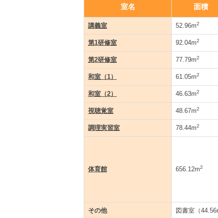
室名
面積
2
講義室
52.96m
2
第1研修室
92.04m
2
第2研修室
77.79m
2
和室（1）
61.05m
2
和室（2）
46.63m
2
視聴覚室
48.67m
2
調理実習室
78.44m
2
体育館
656.12m
その他
図書室（44.56