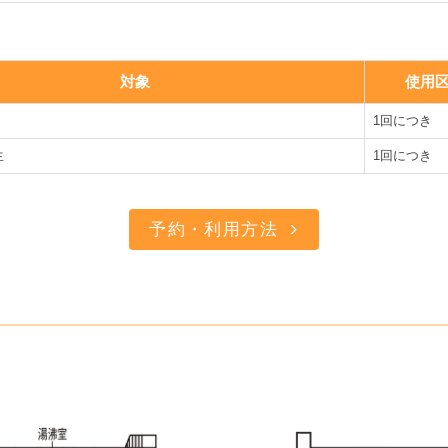
対象
使用
1回につき
生
1回につき
予約・利用方法