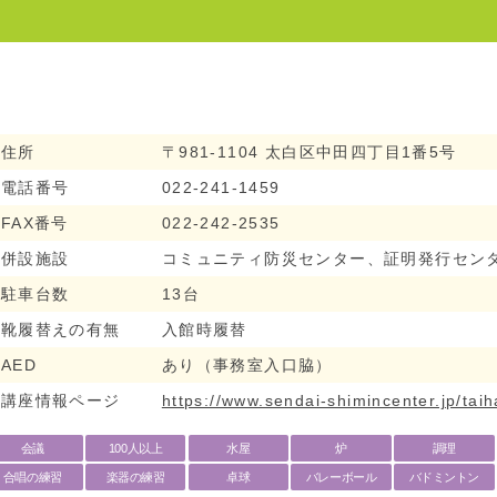
住所
〒981-1104 太白区中田四丁目1番5号
電話番号
022-241-1459
FAX番号
022-242-2535
併設施設
コミュニティ防災センター、証明発行セン
駐車台数
13台
靴履替えの有無
入館時履替
AED
あり（事務室入口脇）
講座情報ページ
https://www.sendai-shimincenter.jp/tai
会議
100人以上
水屋
炉
調理
合唱の練習
楽器の練習
卓球
バレーボール
バドミントン