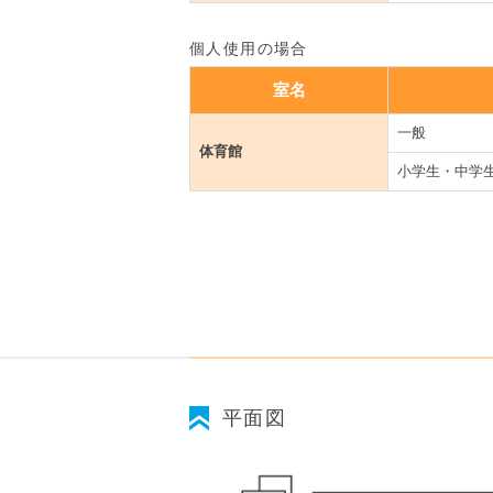
個人使用の場合
室名
一般
体育館
小学生・中学
平面図