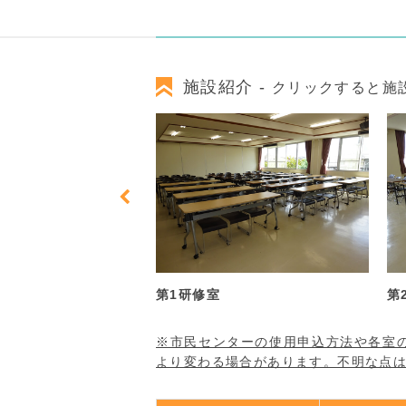
施設紹介 -
クリックすると施
第2研修室
和
※市民センターの使用申込方法や各室
より変わる場合があります。不明な点