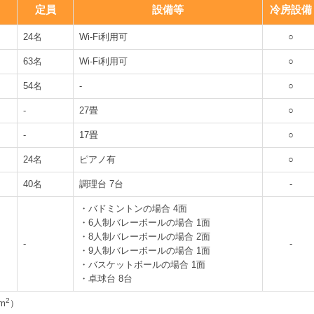
定員
設備等
冷房設備
24名
Wi-Fi利用可
○
63名
Wi-Fi利用可
○
54名
-
○
-
27畳
○
-
17畳
○
24名
ピアノ有
○
40名
調理台 7台
-
・バドミントンの場合 4面
・6人制バレーボールの場合 1面
・8人制バレーボールの場合 2面
-
-
・9人制バレーボールの場合 1面
・バスケットボールの場合 1面
・卓球台 8台
2
m
）