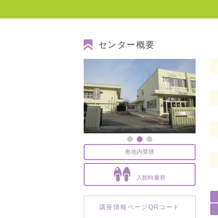
センター概要
敷地内禁煙
入館時履替
講座情報ページQRコード