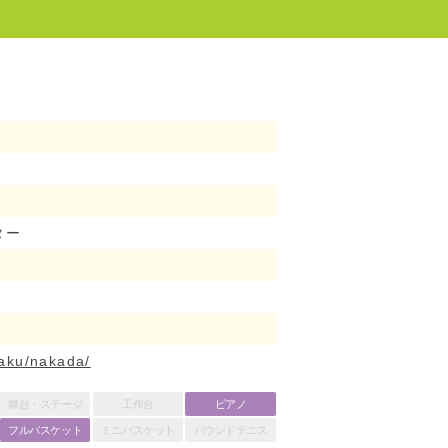
ター
haku/nakada/
舞台・ステージ
工作台
ピアノ
フルバスケット
ミニバスケット
バウンドテニス