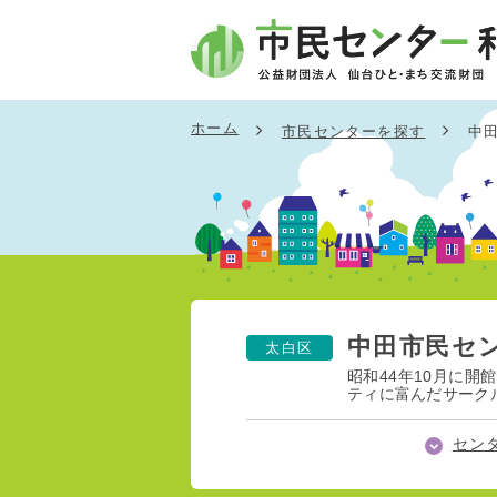
ホーム
市民センターを探す
中
中田市民セ
太白区
昭和44年10月に
ティに富んだサーク
セン