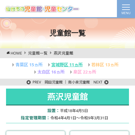
児童館一覧
HOME
児童館一覧
燕沢児童館
青葉区 15ヵ所
宮城野区 11ヵ所
若林区 13ヵ所
太白区 16ヵ所
泉区 22ヵ所
PREV
岡田児童館
｜
南小泉児童館
NEXT
燕沢児童館
設置：
平成18年4月5日
指定管理期間：
令和4年4月1日～令和9年3月31日