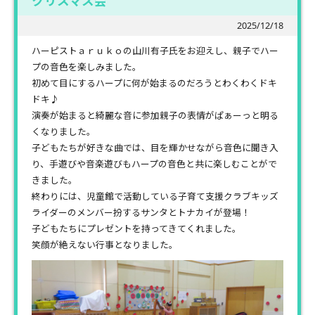
クリスマス会
2025/12/18
ハーピストａｒｕｋｏの山川有子氏をお迎えし、親子でハー
プの音色を楽しみました。
初めて目にするハープに何が始まるのだろうとわくわくドキ
ドキ♪
演奏が始まると綺麗な音に参加親子の表情がぱぁーっと明る
くなりました。
子どもたちが好きな曲では、目を輝かせながら音色に聞き入
り、手遊びや音楽遊びもハープの音色と共に楽しむことがで
きました。
終わりには、児童館で活動している子育て支援クラブキッズ
ライダーのメンバー扮するサンタとトナカイが登場！
子どもたちにプレゼントを持ってきてくれました。
笑顔が絶えない行事となりました。