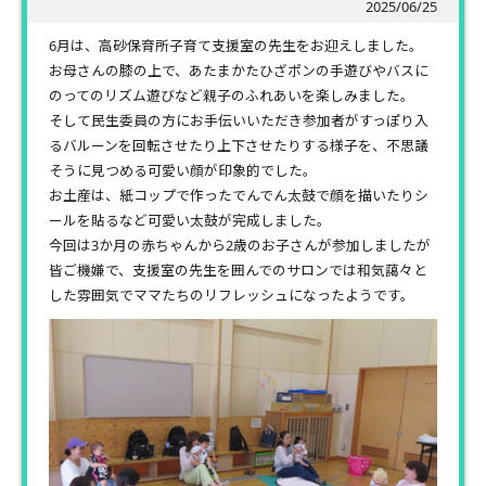
2025/06/25
6月は、高砂保育所子育て支援室の先生をお迎えしました。
お母さんの膝の上で、あたまかたひざポンの手遊びやバスに
のってのリズム遊びなど親子のふれあいを楽しみました。
そして民生委員の方にお手伝いいただき参加者がすっぽり入
るバルーンを回転させたり上下させたりする様子を、不思議
そうに見つめる可愛い顔が印象的でした。
お土産は、紙コップで作ったでんでん太鼓で顔を描いたりシ
ールを貼るなど可愛い太鼓が完成しました。
今回は3か月の赤ちゃんから2歳のお子さんが参加しましたが
皆ご機嫌で、支援室の先生を囲んでのサロンでは和気藹々と
した雰囲気でママたちのリフレッシュになったようです。