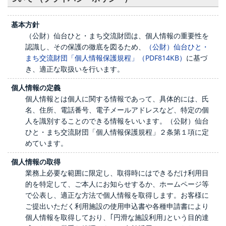
組織・所在地
基本方針
（公財）仙台ひと・まち交流財団は、個人情報の重要性を
業務と財務について
認識し、その保護の徹底を図るため、
（公財）仙台ひと・
まち交流財団「個人情報保護規程」（PDF814KB）
に基づ
お知らせ
き、適正な取扱いを行います。
職員募集
個人情報の定義
個人情報とは個人に関する情報であって、具体的には、氏
指針・行動計画
名、住所、電話番号、電子メールアドレスなど、特定の個
人を識別することのできる情報をいいます。（公財）仙台
ひと・まち交流財団「個人情報保護規程」２条第１項に定
めています。
個人情報の取得
業務上必要な範囲に限定し、取得時にはできるだけ利用目
的を特定して、ご本人にお知らせするか、ホームページ等
で公表し、適正な方法で個人情報を取得します。お客様に
ご提出いただく利用施設の使用申込書や各種申請書により
個人情報を取得しており、｢円滑な施設利用｣という目的達