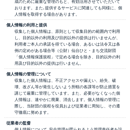
成のために厳重な管理のもと、有効活用させていただいて
おります。また､提供するサービスに関連しても同様に、個
人情報を取得する場合があります。
個人情報の利用と提供
収集した個人情報は、原則として収集目的の範囲内で利用
し、目的以外の利用及び目的以外の提供は行いませんが、
利用者ご本人の承諾を得ている場合、あるいは法令又は条
例の定めがある場合等（公財）仙台ひと・まち交流財団
「個人情報保護規程」で定める場合を除き、目的以外の利
用及び目的以外の提供は行いません。
個人情報の管理について
収集した個人情報は、不正アクセスや漏えい、紛失、破
壊、改ざん等が発生しないよう所轄の各課等が防止措置を
講じて厳重に管理しています。また、必要がなくなった個
人情報は、速やかに廃棄、消去します。個人情報の管理に
際し、当財団の規程を役員および従業者に周知し、その遵
守徹底に努めます。
従業者の監督
個人情報について､安全管理が図られるよう管理責任者を設