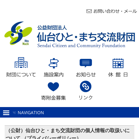
☜ NAVIGATION
事業概要・アンケート調査結果
（公財）仙台ひと・まち交流財団の個人情報の取扱いに
目的・沿革
ついて （プライバシーポリシー）